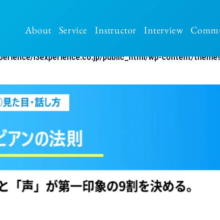
About
Service
Instructor
Interview
Commu
perience/i3experience.co.jp/public_html/wp-content/themes