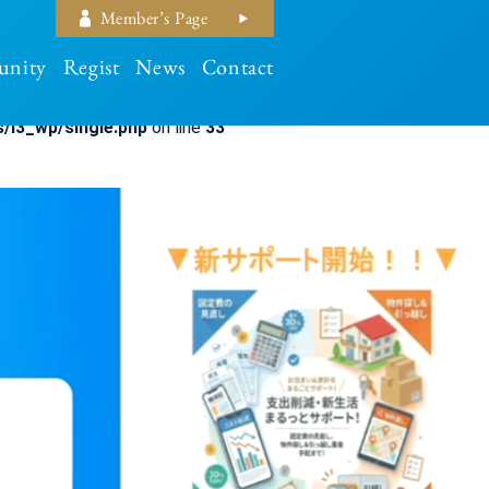
Member’s Page
nity
Regist
News
Contact
/i3_wp/single.php
on line
33