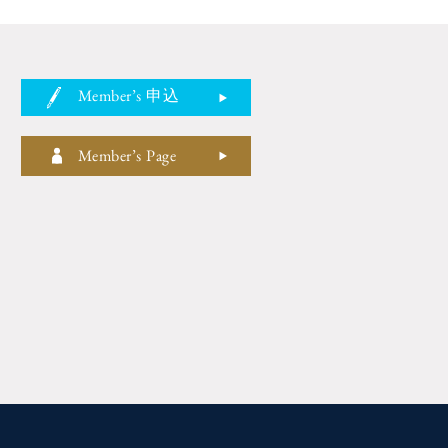
Member’s 申込
Member’s Page