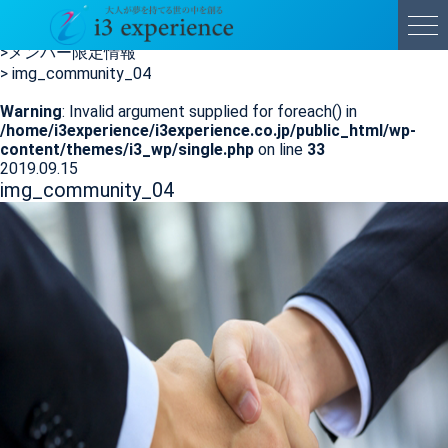
img_community_04
HOME
>
メンバー限定情報
>
img_community_04
Warning
: Invalid argument supplied for foreach() in
/home/i3experience/i3experience.co.jp/public_html/wp-
content/themes/i3_wp/single.php
on line
33
2019.09.15
img_community_04