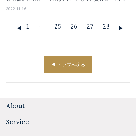
タルオフィスなどオンデマンド […]
2022.11.16
1
…
25
26
27
28
トップへ戻る
About
Service