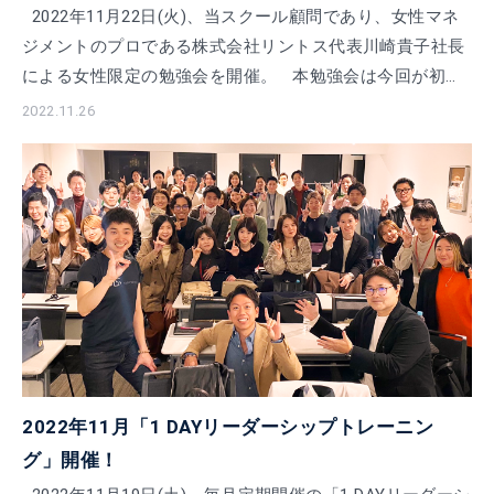
2022年11月22日(火)、当スクール顧問であり、女性マネ
ジメントのプロである株式会社リントス代表川崎貴子社長
による女性限定の勉強会を開催。 本勉強会は今回が初の
試みで、「シェアセッション〜 […]
2022.11.26
2022年11月「1 DAYリーダーシップトレーニン
グ」開催！