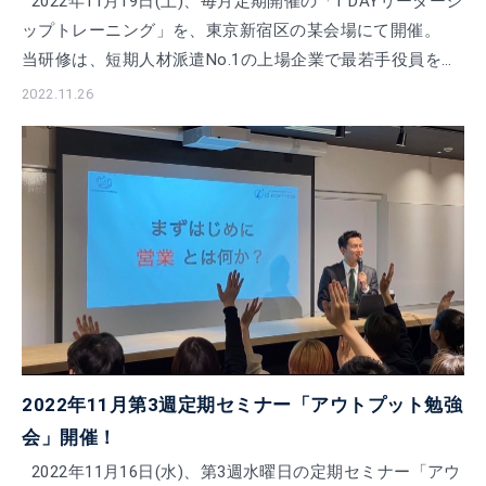
2022年11月19日(土)、毎月定期開催の「1 DAYリーダーシ
ップトレーニング」を、東京新宿区の某会場にて開催。
当研修は、短期人材派遣No.1の上場企業で最若手役員を務
められた植木秀憲社 […]
2022.11.26
2022年11月第3週定期セミナー「アウトプット勉強
会」開催！
2022年11月16日(水)、第3週水曜日の定期セミナー「アウ