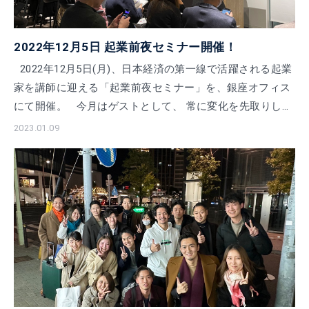
2022年12月5日 起業前夜セミナー開催！
2022年12月5日(月)、日本経済の第一線で活躍される起業
家を講師に迎える「起業前夜セミナー」を、銀座オフィス
にて開催。 今月はゲストとして、 常に変化を先取りして
新たな価値を創造し、広く都 […]
2023.01.09