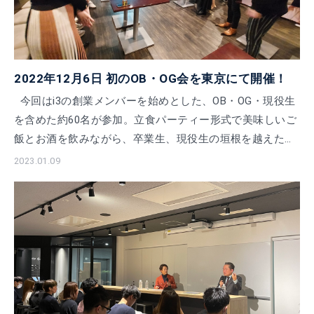
2022年12月6日 初のOB・OG会を東京にて開催！
今回はi3の創業メンバーを始めとした、OB・OG・現役生
を含めた約60名が参加。立食パーティー形式で美味しいご
飯とお酒を飲みながら、卒業生、現役生の垣根を越えた交
流がはかられました。 今回参加 […]
2023.01.09