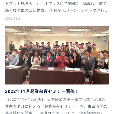
トプット勉強会」が、オフィスにて開催！ 講義は、前半
部と後半部の二部構成。 今月からバージョンアップされた
【三輪社長特別講義】とi […]
2022.11.21
2022年11月起業前夜セミナー開催！
2022年11月15日(火)、日本経済の第一線で活躍される起
業家を講師に迎える「起業前夜セミナー」を、東京港区の
某会場にて開催。 今月はゲストとして、貸会議室やレン