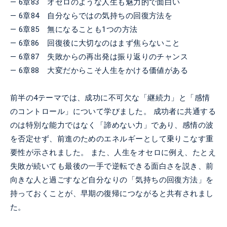
― 6章83 オセロのような人生も魅力的で面白い
― 6章84 自分ならではの気持ちの回復方法を
― 6章85 無になることも1つの方法
― 6章86 回復後に大切なのはまず焦らないこと
― 6章87 失敗からの再出発は振り返りのチャンス
― 6章88 大変だからこそ人生をかける価値がある
前半の4テーマでは、成功に不可欠な「継続力」と「感情
のコントロール」について学びました。
成功者に共通する
のは特別な能力ではなく「諦めない力」であり、感情の波
を否定せず、前進のためのエネルギーとして乗りこなす重
要性が示されました。
また、人生をオセロに例え、たとえ
失敗が続いても最後の一手で逆転できる面白さを説き、前
向きな人と過ごすなど自分なりの「気持ちの回復方法」を
持っておくことが、早期の復帰につながると共有されまし
た。