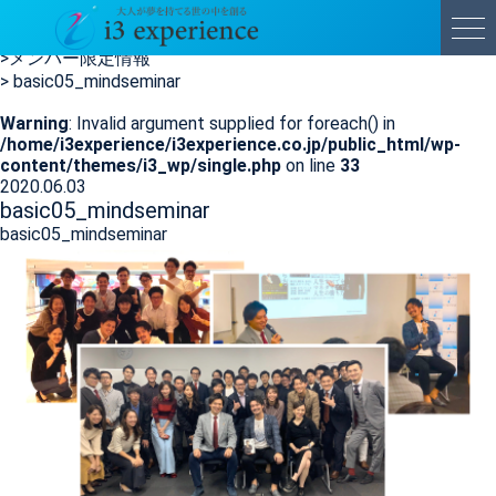
basic05_mindseminar
HOME
>
メンバー限定情報
>
basic05_mindseminar
Warning
: Invalid argument supplied for foreach() in
/home/i3experience/i3experience.co.jp/public_html/wp-
content/themes/i3_wp/single.php
on line
33
2020.06.03
basic05_mindseminar
basic05_mindseminar