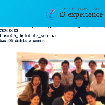
basic05_distribute_seminar
HOME
>
メンバー限定情報
>
basic05_distribute_seminar
Warning
: Invalid argument supplied for foreach() in
/home/i3ex
2020.06.03
basic05_distribute_seminar
basic05_distribute_seminar