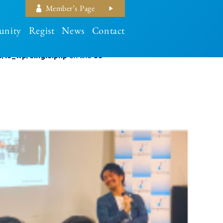
Member’s Page
nity
Regist
News
Contact
/i3_wp/single.php
on line
33