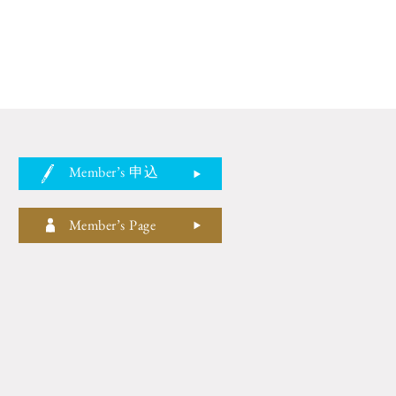
Member’s 申込
Member’s Page