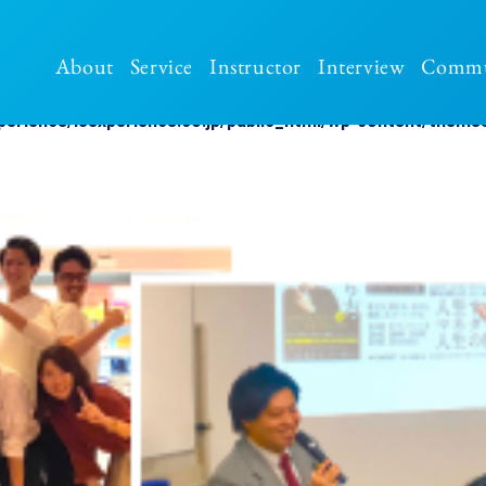
About
Service
Instructor
Interview
Commu
perience/i3experience.co.jp/public_html/wp-content/themes